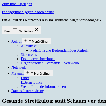
Zum Inhalt springen
PädagogInnen gegen Abschiebung
Ein Aufruf des Netzwerks rassismuskritische Migrationspädagogik
Menü
Schließen
Aufruf
Menü öffnen
Aufruftext
Pädagogische Begründung des Aufrufs
Statements
ErstunterzeichnerInnen
Organisationen / Verbände / Netzwerke
Netzwerk
Material
Menü öffnen
Links
Externe Links
Weiterführende Informationen
Datenschutzerklärung
Gesunde Streitkultur statt Schaum vor de